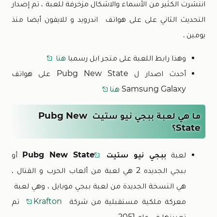
انتشرت الكثير من الأسماء والاشكال مزخرفة للعبة ، تم إصدار
التحديث الثاني على على هواتف اندرويد و للايفون أيضا منذ
يومين .
وهذا رابط اللعبة على متجر ابل رسميا
هنا
أحدث اصدار ل Pubg New State على هواتف
Samsung Galaxy
هنا
ما هي لعبة ببجي نيو ستيت Pubg New
State؟
لعبة
ببجي نيو ستيت
Pubg New State
أو
ببجي الجديده 2 هي لعبة من ألعاب الحرب و القتال ،
هي النسخة الجديدة من لعبة ببجي موبايل ، وهي لعبة
معركة ملكية مستقبلية من شركة
Krafton
تم
تعيينها في عام 2051.