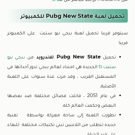
تحميل لعبة Pubg New State للكمبيوتر
سيتوفر قريبا تحميل لعبة ببجي نيو ستيت على الكمبيوتر
قريبا
تحميل
Pubg New State للاندرويد
من
ببجي نيو
ستيت
الجديدة هي امتداد لعالم ببجي تدور أحداثها في
المستقبل القريب ، وقد مرت عدة سنوات على اللعبة
الأصلية.
في عام 2051 ، قاتلت فصائل مختلفة ضد بعضها
البعض وحكمت العالم كله.
تطورت اللعبة إلى ساحة معركة بواسطة تقنية
جديده تتطلب من اللاعبين تبني تكتيكات مختلفة للبقاء
على قيد الحياة.