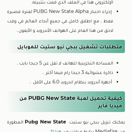
الإلكتروني هذا في الملف الذي قمت بتثبيته.
إجراء اختبار PUBG New State Alpha لفترة قصيرة
فقط ، مع اطلاق كامل في جميع أنحاء العالم في وقت
لاحق من هذا العام على الهواتف الأندرويد و الأيفون .
متطلبات تشغيل ببجي نيو ستيت للموبايل
المساحة التخزينية للهاتف لا تقل عن 5 جيجا بايت .
ذاكرة عشوائية 3 جيجا رام فيما أكثر .
أجهزة أندرويد بنظام اندرويد 6.0 على الأقل .
كيفية تحميل لعبة PUBG New State من
ميديا فاير
يمكنك تنزيل ببجي نيو ستيت
Pubg New State
المطورة
من
Mediafire
برابط مياشر من
هنا