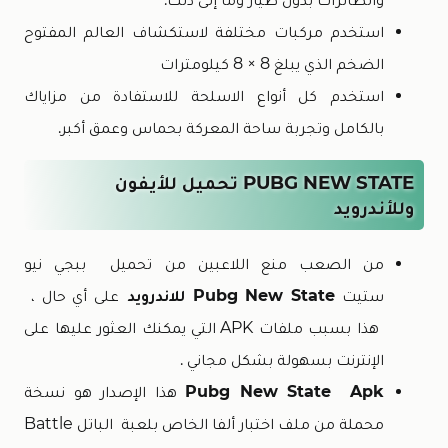
استخدم مركبات مختلفة لاستكشاف العالم المفتوح
الضخم الذي يبلغ 8 × 8 كيلومترات
استخدم كل أنواع الاسلحة للاستفادة من مزاياك
بالكامل وتجربة ساحة المعركة بحماس وعمق أكبر.
PUBG NEW STATE تحميل للأيفون
وللأندرويد
من الصعب منع اللاعبين من تحميل ببجي نيو
ستيت
Pubg New State للاندرويد
على أي حال ،
هذا بسبب ملفات APK التي يمكنك العثور عليها على
الإنترنت بسهولة بشكل مجاني .
Pubg New State Apk
هذا الإصدار هو نسخة
محملة من ملف اختبار ألفا الخاص بلعبة الباتل Battle