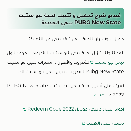
فيديو شرح تحميل و تثبيت لعبة نيو ستيت
PUBG New State ببجي الجديدة
مميزات وأسرار اللعبة – هل تنقذ ببجي من النهاية؟
لقد تناولنا تنزيل لعبة ببجي نيو ستيت للاندرويد ، موعد نزول
ببجي نيو ستيت
للأندرويد والأيفون ، مميزات ببجي نيو ستيت
Pubg New State للاندرويد ، تنزيل ببجي نيو ستيت الفا .
تعرف على أسرار لعبة ببجي نيو ستيت PUBG New State
2022 من
هنا
اكواد استرداد ببجي موبايل 2022 Redeem Code
تحميل ببجي الهندية