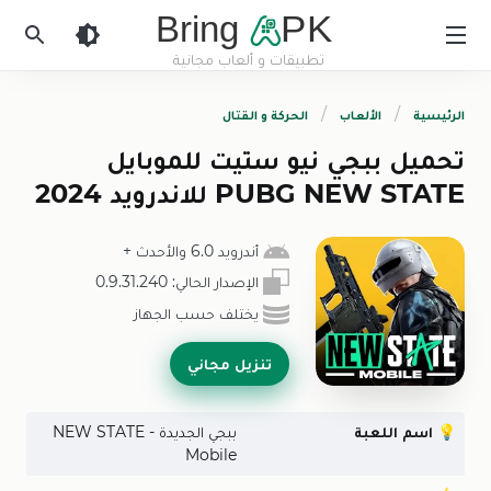
Bring
PK
تطبيقات و ألعاب مجانية
BringApk
الرئيسية
الألعاب
الحركة و القتال
تحميل ببجي نيو ستيت للموبايل
PUBG NEW STATE‏ للاندرويد 2024
أندرويد 6.0 والأحدث
+
الإصدار الحالي:
0.9.31.240
يختلف حسب الجهاز
تنزيل مجاني
💡
اسم اللعبة
ببجي الجديدة - NEW STATE
Mobile