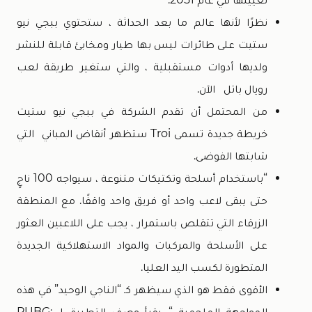
نظرًا لأنها عالم ما بعد الحداثة ، ستحتوي ببجي نيو
ستيت على طائرات ليس بها طيار ومخابئ قابلة للنشر
ولديها أدوات مستقبلية ، والتي ستغير طريقة لعب
رويال باتل الآن.
من المحتمل أن تقدم الشركة في ببجي نيو ستيت
خريطة جديدة تسمى Troi ستظهر أنقاض المباني التي
شابتها الفوضى.
“باستخدام أسلحة وتكتيكات متنوعة ، سيواجه 100 ناجٍ
حتى يبقى لاعب واحد أو فريق واحد واقفًا. مع المنطقة
الزرقاء التي تتقلص باستمرار ، يجب على اللاعبين العثور
على الأسلحة والمركبات والمواد الاستهلاكية الجديدة
المتطورة لكسب اليد العليا.
الأقوى فقط هو الذي سيظهر كـ “الناجي الوحيد” في هذه
المواجهة الملحمية “. يقرأ وصف التطبيق لـ PUBG: