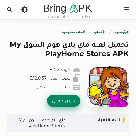
Bring
PK
تطبيقات و ألعاب مجانية
BringApk
الرئيسية
الألعاب
ألعاب تعليمية
تحميل لعبة ماي بلاي هوم السوق My
PlayHome Stores APK
أندرويد 4.2
+
الإصدار الحالي:
3.12.0.37
يختلف حسب الجهاز
تنزيل مجاني
💡
اسم اللعبة
ماي بلاي هوم السوق - My
PlayHome Stores