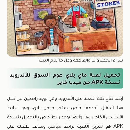
شراء الخضروات والفاكهة وكل ما يلزم البيت
تحميل لعبة ماي بلاي هوم السوق للأندرويد
نسخة APK من ميديا فاير
أيضا تتاح تلك اللعبة على الأندرويد. وهي توجد رابطين من خلال
هذا المقال. أحدهما خاص بمتجر جوجل بلاي، وهو الرابط
الأساسي الخاص بها، وأيضا يوجد رابط خاص بالتحميل بنسخة
APK هو لتنزيل اللعبة برابط مباشر. وساعد طفلك على