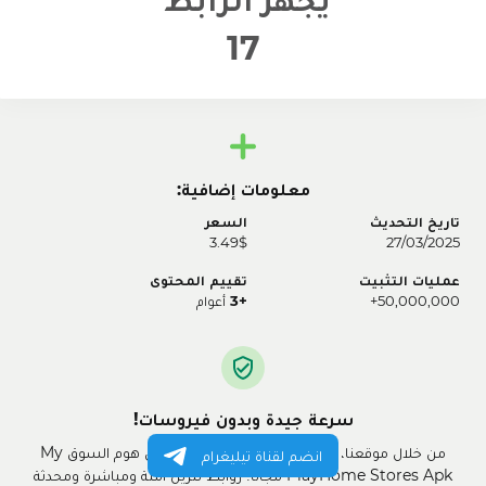
16
معلومات إضافية:
تاريخ التحديث
السعر
3.49$
27/03/2025
عمليات التثبيت
تقييم المحتوى
50,000,000+
+3
أعوام
سرعة جيدة وبدون فيروسات!
من خلال موقعنا، يمكنك بسهولة تنزيل ماي بلاي هوم السوق My
انضم لقناة تيليغرام
PlayHome Stores Apk مجانًا! روابط تنزيل آمنة ومباشرة ومحدثة