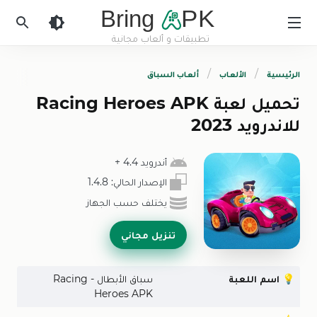
Bring
PK
تطبيقات و ألعاب مجانية
BringApk
الرئيسية
الألعاب
ألعاب السباق
تحميل لعبة Racing Heroes APK
للاندرويد 2023
أندرويد 4.4
+
الإصدار الحالي:
1.4.8
يختلف حسب الجهاز
تنزيل مجاني
💡
اسم اللعبة
سباق الأبطال - Racing
Heroes APK